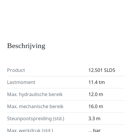
Beschrijving
Product
12.501 SLD5
Lastmoment
11.4 tm
Max. hydraulische bereik
12.0 m
Max. mechanische bereik
16.0 m
Steunpootspreiding (std.)
3.3 m
Max. werkdruk (std.)
... bar