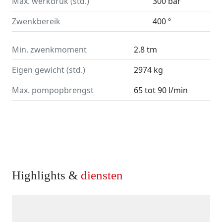
Max. werkdruk (std.)
300 bar
Zwenkbereik
400 º
Min. zwenkmoment
2.8 tm
Eigen gewicht (std.)
2974 kg
Max. pompopbrengst
65 tot 90 l/min
Highlights &
diensten